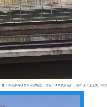
品、化工等高浓有机废水治理场景。设备长期高负荷运行，易出现污泥流失、布