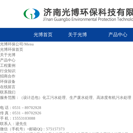
光博首页
关于光博
产品中心
光博环保公司/Menu
光博环保首页
关于光博
产品中心
工程案例
行业知识
招商合作
环保设备
在线留言
联系我们
服务范围：（设计总包）化工污水处理、生产废水处理、高浓度有机污水处理，
电 话：0531－89702928
传 真：0531－89702926
手 机：15553103088
联系人：逯先生
微信（手机号）+邮箱QQ：575157373