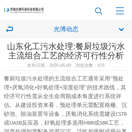
光博动态
山东化工污水处理:餐厨垃圾污水
主流组合工艺的经济可行性分析
发布日期：2025-05-09 浏览次数：
875
餐厨垃圾污水处理的主流组合工艺通常采用
预处
"
理
厌氧消化
好氧处理
深度处理
的技术路线，其
+
+
+
"
经济可行性需从全生命周期成本角度进行系统评
估。从建设投资来看，预处理单元需配置格栅、沉
砂池、除油装置等设备，厌氧消化系统需建设
CSTR
或
反应器，好氧处理多选用
或
工艺，
UASB
MBR
SBR
深度处理则需配备混凝沉淀、活性炭吸附或膜分离