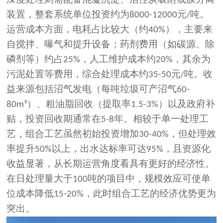
装置，整套系统单位投资约为
元
吨。
8000-12000
/
运营成本方面，电耗占比较大（约
），主要来
40%
自搅拌、曝气和提升设备；药剂费用（如碳源、除
磷剂等）约占
，人工维护成本约
，其余为
25%
20%
污泥处置等费用，综合处理成本约
元
吨。收
35-50
/
益来源包括沼气发电（每吨垃圾可产沼气
60-
）、粗油脂回收（提取率
）以及政府补
80m³
1.5-3%
贴，投资回收期通常在
年。相较于单一处理工
5-8
艺，组合工艺虽然初始投资增加
，但处理效
30-40%
率提升
以上，出水达标率可达
，且资源化
50%
95%
收益显著，从长期运营角度看具有更好的经济性。
在日处理量大于
吨的项目中，规模效应可使单
100
位成本降低
，此时组合工艺的经济优势更为
15-20%
突出。