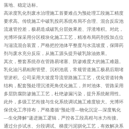
落地、稳定达标。
高浓度乳化剂废水治理施工首要难点为预处理工段施工精度
要求高。传统施工中破乳投药系统布局不合理、混合反应池
流速管控差，极易造成破乳分层效果差、浮渣堆积。对此，
光博环保采用分区模块化施工工艺，精准布局药剂投加点位
与湍流混合装置，严格把控池体平整度与水流坡度，保障药
剂与废水充分反应，从施工源头提升破乳除油效果。
其次，整套系统存在管路易堵塞、防渗难度大的施工难题。
乳化油污易粘附管壁、沉积池底，常规管道施工极易后期堵
管淤积。公司采用大坡度导流管路施工工艺，优化管道转角
结构，配套预处理沉渣死角优化施工，并对池体、管路采用
多层防腐防渗施工工艺，杜绝渗漏污染，提升系统耐用性。
此外，多级工艺衔接与生化系统调试施工难度较大。光博环
保优化工序排布，严格遵循
“预处理—物化沉淀—深度氧化
—生化降解”递进施工逻辑，严控各工段高程与水力衔接。
通过分步试水、分段调试、梯度污泥驯化工艺，有效解决系