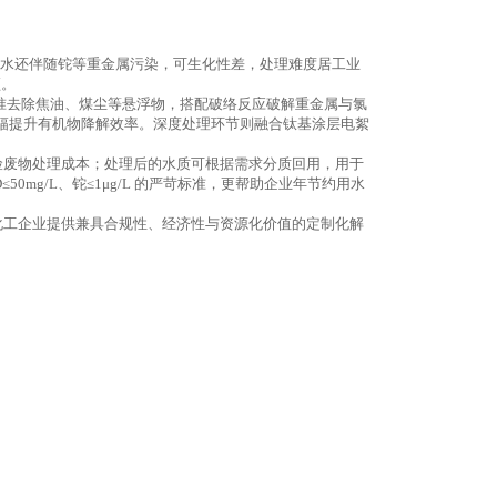
部分废水还伴随铊等重金属污染，可生化性差，处理难度居工业
颈。
，精准去除焦油、煤尘等悬浮物，搭配破络反应破解重金属与氯
大幅提升有机物降解效率。深度处理环节则融合钛基涂层电絮
险废物处理成本；处理后的水质可根据需求分质回用，用于
0mg/L、铊≤1μg/L 的严苛标准，更帮助企业年节约用水
煤化工企业提供兼具合规性、经济性与资源化价值的定制化解