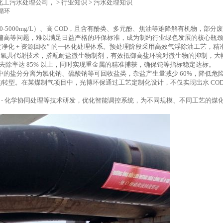
,化工污水处理公司，
>
行业知识
>
污水处理知识
循环
0-5000mg/L）、高 COD，且含有酚类、多元酚、焦油等难降解有机物，
偏高等问题，难以满足日益严格的环保标准，成为制约行业绿色发展的核心瓶
 深度净化 + 资源回收” 的一体化处理体系。预处理阶段采用高效气浮除油工艺
型厌氧共代谢技术，搭配耐盐微生物制剂，有效抵御高盐环境对微生物的抑制，
去除率达 85% 以上，同时实现重金属的精准捕获，确保铊等指标稳定达标。
的盐分分离为氯化钠、硫酸钠等可回收盐类，杂盐产生量减少 60%，降低危
的转型。在某煤制气项目中，光博环保通过工艺定制化设计，不仅实现出水 COD≤5
物 - 化学协同处理等技术研发，优化智能调控系统，为不同规模、不同工艺的