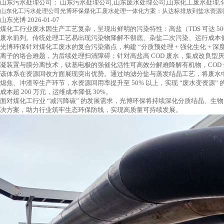
山东污水处理公司：
山东污水处理公司,山东废水处理公司,山东化工废水处理
山东化工污水处理公司光博环保煤化工废水处理一体化方案：从达标排放到盐水资源
山东光博
2026-01-07
煤化工行业废水因生产工艺复杂，呈现出鲜明的污染特性：高盐（TDS 可达 50
废水前列。传统处理工艺易出现污染物降解不彻底、杂盐二次污染、运行成本
光博环保针对煤化工废水的复合污染痛点，构建 “分质预处理 + 强化生化 +
离子的络合难题，为后续处理扫清障碍；针对高盐高 COD 废水，集成改良
凝装置与膜分离技术，钛基电极的强催化活性可高效分解难降解有机物，COD 
该体系在资源回收方面展现突出优势。通过纳滤分盐与蒸发结晶工艺，将废水中
熄焦、冲渣等生产环节，水资源回用率提升至 50% 以上，实现 “废水变资源” 
成本超 200 万元，运维成本降低 30%。
面对煤化工行业 “减污降碳” 的发展需求，光博环保将持续深化分质结晶、生
决方案，助力行业筑牢生态环保防线，实现高质量可持续发展。