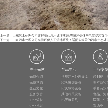
上一篇：山东污水处理公司破解高盐废水处理瓶颈:光博环保钛基电絮凝装置引
下一篇：山东污水处理公司光博环保人工湿地系统：适配多场景的污水生态处
关于光博
产品中心
工程案
光博介绍
常规污水处理设备
精制棉、
光博动态
IC厌氧罐设备
养殖畜牧
企业文化
IC厌氧塔设备
手套污水
服务宗旨
其他相关设备
食品、淀
企业荣誉
IC厌氧系列
医药、中
企业风采
造纸类