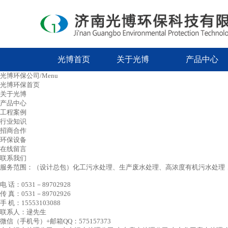
光博首页
关于光博
产品中心
光博环保公司/Menu
光博环保首页
关于光博
产品中心
工程案例
行业知识
招商合作
环保设备
在线留言
联系我们
服务范围：（设计总包）化工污水处理、生产废水处理、高浓度有机污水处理，
电 话：0531－89702928
传 真：0531－89702926
手 机：15553103088
联系人：逯先生
微信（手机号）+邮箱QQ：575157373