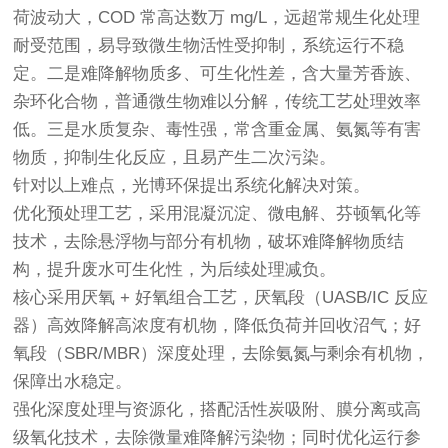
荷波动大，COD 常高达数万 mg/L，远超常规生化处理
耐受范围，易导致微生物活性受抑制，系统运行不稳
定。二是难降解物质多、可生化性差，含大量芳香族、
杂环化合物，普通微生物难以分解，传统工艺处理效率
低。三是水质复杂、毒性强，常含重金属、氨氮等有害
物质，抑制生化反应，且易产生二次污染。
针对以上难点，光博环保提出系统化解决对策。
优化预处理工艺，采用混凝沉淀、微电解、芬顿氧化等
技术，去除悬浮物与部分有机物，破坏难降解物质结
构，提升废水可生化性，为后续处理减负。
核心采用厌氧 + 好氧组合工艺，厌氧段（UASB/IC 反应
器）高效降解高浓度有机物，降低负荷并回收沼气；好
氧段（SBR/MBR）深度处理，去除氨氮与剩余有机物，
保障出水稳定。
强化深度处理与资源化，搭配活性炭吸附、膜分离或高
级氧化技术，去除微量难降解污染物；同时优化运行参