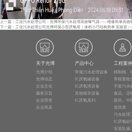
上一篇：工业污水处理公司：光博环保污水处理高效曝气器——维修简单高效
下一篇：工业污水处理公司光博环保小型厌氧塔｜体积小巧结构简单 实验室 /
关于光博
产品中心
工程案
光博介绍
常规污水处理设备
精制棉、
光博动态
IC厌氧罐设备
养殖畜牧
企业文化
IC厌氧塔设备
手套污水
服务宗旨
其他相关设备
食品、淀
企业荣誉
IC厌氧系列
医药、中
企业风采
造纸类
污水处理
IC厌氧处
安装队施