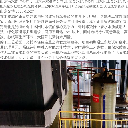
山东污水处理公司：
山东污水处理公司,山东废水处理公司,山东化工废水处理
山东废水处理公司光博环保工业中水回用系统｜印染造纸定制化工艺 实现废水资源化
山东光博
2025-12-27
在水资源约束日益趋紧与环保政策持续升级的背景下，印染、造纸等工业领域的废
物，通用处理方案往往难以兼顾处理效果与回用效率，成为企业绿色转型的痛
定制化是光博环保中水回用系统的核心竞争力。针对印染行业废水水质波动大、污
洗、绿化灌溉等多重需求，回用率可达 75% 以上。面对造纸行业高悬浮物、高 
浆、抄纸等生产环节，大幅降低新鲜水用量。
除了工艺适配，光博环保更注重全流程定制服务。项目初期通过实地调研废水成
展处理单元。系统运行中融入智能监测技术，实时调控工艺参数，确保水质稳定
作为工业节水装备的重要实践，光博环保工业中水回用系统不仅响应了《节水
技术创新，助力更多工业企业走上绿色低碳发展之路。