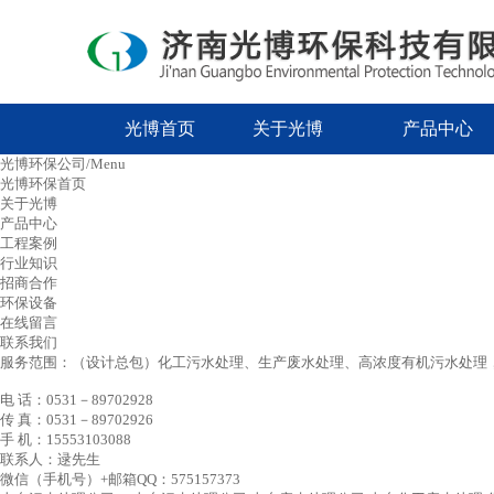
光博首页
关于光博
产品中心
光博环保公司/Menu
光博环保首页
关于光博
产品中心
工程案例
行业知识
招商合作
环保设备
在线留言
联系我们
服务范围：（设计总包）化工污水处理、生产废水处理、高浓度有机污水处理，
电 话：0531－89702928
传 真：0531－89702926
手 机：15553103088
联系人：逯先生
微信（手机号）+邮箱QQ：575157373