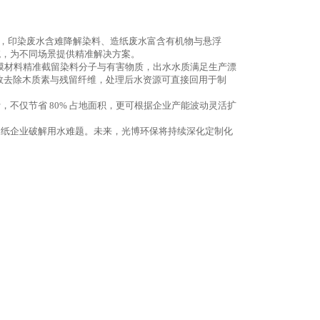
复杂，印染废水含难降解染料、造纸废水富含有机物与悬浮
统，为不同场景提供精准解决方案。
种膜材料精准截留染料分子与有害物质，出水水质满足生产漂
线，有效去除木质素与残留纤维，处理后水资源可直接回用于制
不仅节省 80% 占地面积，更可根据企业产能波动灵活扩
造纸企业破解用水难题。未来，光博环保将持续深化定制化