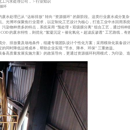
,化工污水处理公司，
>
行业知识
循环
水处理已从 “达标排放” 转向 “资源循环” 的新阶段。这类行业废水成分
点。光博环保聚焦行业需求，以定制化工艺设计为核心，打造工业中水回用系
染物种类多的特点，系统采用 “预处理 + 双级膜分离” 组合工艺，通过特
COD 的废水特性，则优化 “絮凝沉淀 + 催化氧化 + 超滤反渗透” 工艺路
分、排放量及场地条件，组建专项团队设计个性化方案；采用模块化装备设计，
的同时降低运维成本，帮助企业实现 “节水、降本、环保” 三重效益。
装备高质量发展实施方案》的政策导向，更通过资源循环利用模式，为印染、