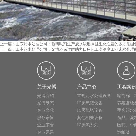
上一篇：山东污水处理公司：塑料助剂生产废水浓度高且生化性差的多方法组
下一篇：工业污水处理公司：光博环保详解助力日用化工高浓度工业废水处理
关于光博
产品中心
工程案
光博介绍
常规污水处理设备
精制棉、
光博动态
IC厌氧罐设备
养殖畜牧
企业文化
IC厌氧塔设备
手套污水
服务宗旨
其他相关设备
食品、淀
企业荣誉
IC厌氧系列
医药、中
企业风采
造纸类