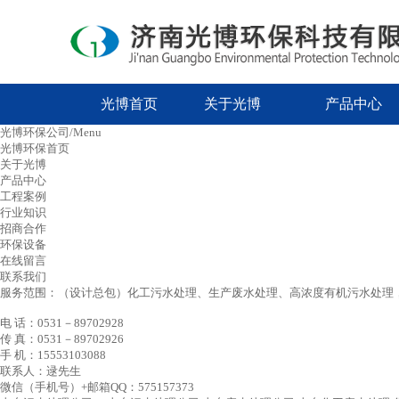
光博首页
关于光博
产品中心
光博环保公司/Menu
光博环保首页
关于光博
产品中心
工程案例
行业知识
招商合作
环保设备
在线留言
联系我们
服务范围：（设计总包）化工污水处理、生产废水处理、高浓度有机污水处理，
电 话：0531－89702928
传 真：0531－89702926
手 机：15553103088
联系人：逯先生
微信（手机号）+邮箱QQ：575157373